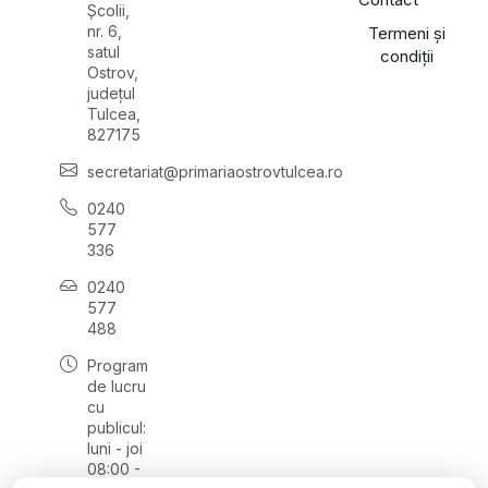
Școlii,
nr. 6,
Termeni și
satul
condiții
Ostrov,
județul
Tulcea,
827175
secretariat@primariaostrovtulcea.ro
0240
577
336
0240
577
488
Program
de lucru
cu
publicul:
luni - joi
08:00 -