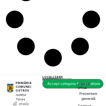
LOCALIZARE
Acest conținut este blocat până când acceptați categoria corespunzătoare de cookie-uri.
PRIMĂRIA
Accept categoria Funcționalitate
LINKURI
COMUNEI
UTILE
OSTROV
Prezentare
Județul
generală
Tulcea
strada
Contact