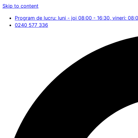
Skip to content
Program de lucru: luni - joi 08:00 - 16:30, vineri: 08:
0240 577 336