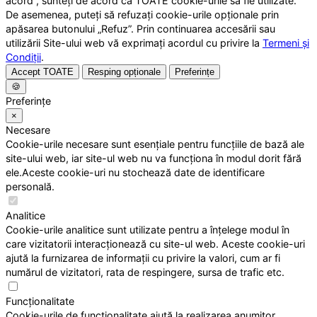
acord”, sunteți de acord ca TOATE cookie-urile să fie utilizate.
De asemenea, puteți să refuzați cookie-urile opționale prin
apăsarea butonului „Refuz”. Prin continuarea accesării sau
utilizării Site-ului web vă exprimați acordul cu privire la
Termeni și
Condiții
.
Accept TOATE
Resping opționale
Preferințe
🍪
Preferințe
×
Necesare
Cookie-urile necesare sunt esențiale pentru funcțiile de bază ale
site-ului web, iar site-ul web nu va funcționa în modul dorit fără
ele.Aceste cookie-uri nu stochează date de identificare
personală.
Analitice
Cookie-urile analitice sunt utilizate pentru a înțelege modul în
care vizitatorii interacționează cu site-ul web. Aceste cookie-uri
ajută la furnizarea de informații cu privire la valori, cum ar fi
numărul de vizitatori, rata de respingere, sursa de trafic etc.
Funcționalitate
Cookie-urile de funcționalitate ajută la realizarea anumitor