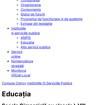
Conducerea
Organigrama
Componența
Statul de funcții
Programul de funcționare și de audiențe
Extrase din legislație
Instituțiile
și serviciile publice
ANPIS
Educația
Alte servicii publice
Servicii
online
Nomenclatura
stradală
Monitorul
Oficial Local
Comuna Ostrov
Instituțiile Și Serviciile Publice
Educația