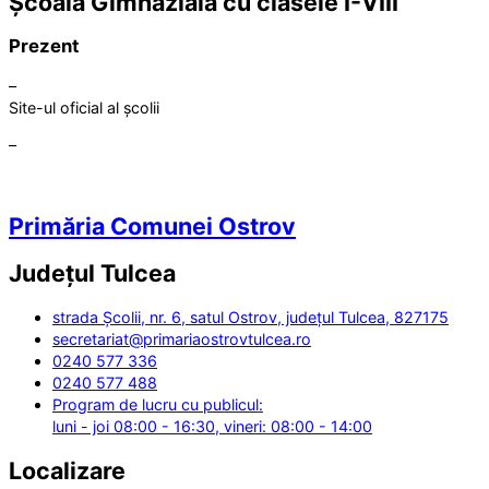
Școala Gimnazială cu clasele I-VIII
Prezent
–
Site-ul oficial al școlii
–
Primăria Comunei Ostrov
Județul
Tulcea
strada Școlii, nr. 6, satul Ostrov, județul Tulcea, 827175
secretariat@primariaostrovtulcea.ro
0240 577 336
0240 577 488
Program de lucru cu publicul:
luni - joi 08:00 - 16:30, vineri: 08:00 - 14:00
Localizare