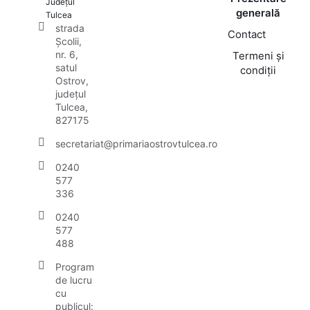
Județul
generală
Tulcea
strada
Contact
Școlii,
nr. 6,
Termeni și
satul
condiții
Ostrov,
județul
Tulcea,
827175
secretariat@primariaostrovtulcea.ro
0240
577
336
0240
577
488
Program
de lucru
cu
publicul: