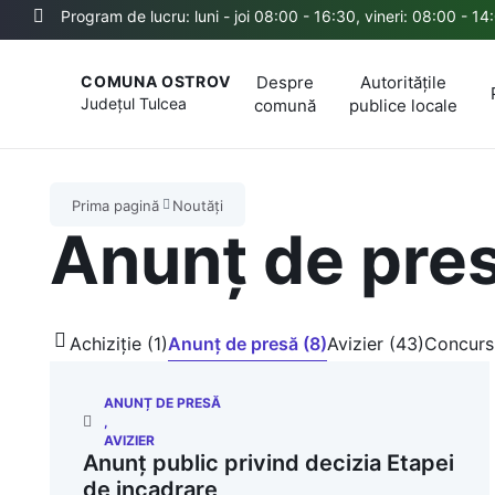
Program de lucru: luni - joi 08:00 - 16:30, vineri: 08:00 - 14
Despre
Autoritățile
COMUNA OSTROV
Județul
Tulcea
comună
publice locale
Prima pagină
Noutăți
Anunț de pre
Achiziție (1)
Anunț de presă (8)
Avizier (43)
Concurs
ANUNȚ DE PRESĂ
,
AVIZIER
Anunț public privind decizia Etapei
de incadrare