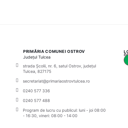
PRIMĂRIA COMUNEI OSTROV
L
Acest
Județul
Tulcea
strada Școlii, nr. 6, satul Ostrov, județul
Tulcea, 827175
secretariat@primariaostrovtulcea.ro
0240 577 336
0240 577 488
Program de lucru cu publicul:
luni - joi 08:00
- 16:30, vineri: 08:00 - 14:00