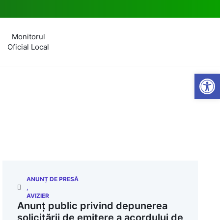
Monitorul
Oficial Local
Open
ANUNȚ DE PRESĂ
,
AVIZIER
Anunț public privind depunerea
solicitării de emitere a acordului de