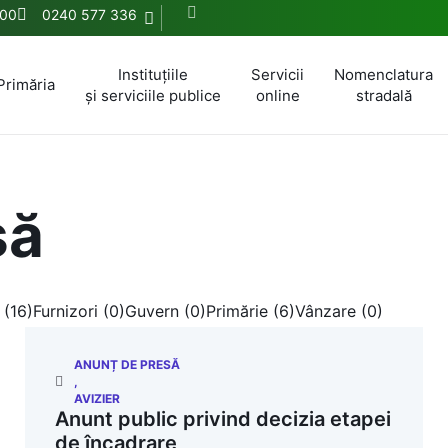
:00
0240 577 336
Instituțiile
Servicii
Nomenclatura
Primăria
și serviciile publice
online
stradală
să
 (16)
Furnizori (0)
Guvern (0)
Primărie (6)
Vânzare (0)
ANUNȚ DE PRESĂ
,
AVIZIER
Anunt public privind decizia etapei
de încadrare