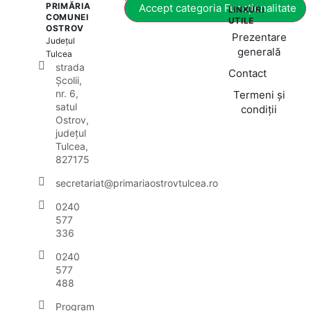
PRIMĂRIA
Accept categoria Funcționalitate
LINKURI
COMUNEI
UTILE
OSTROV
Prezentare
Județul
generală
Tulcea
strada
Contact
Școlii,
nr. 6,
Termeni și
satul
condiții
Ostrov,
județul
Tulcea,
827175
secretariat@primariaostrovtulcea.ro
0240
577
336
0240
577
488
Program