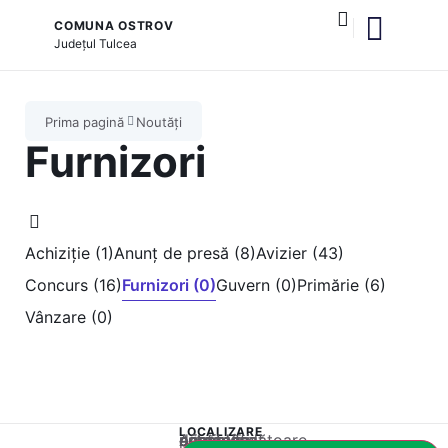
COMUNA OSTROV
Județul
Tulcea
și serviciile publice
Prima pagină
Noutăți
Furnizori
Achiziție (1)
Anunț de presă (8)
Avizier (43)
Concurs (16)
Furnizori (0)
Guvern (0)
Primărie (6)
Vânzare (0)
LOCALIZARE
Acest conținut este blocat până când acceptați categoria corespunzătoare de cookie-uri.