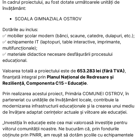
În cadrul proiectului, au fost dotate următoarele unități de
învățământ:
SCOALA GIMNAZIALA OSTROV
Dotările au inclus:
✅ mobilier școlar modern (bănci, scaune, catedre, dulapuri, etc.);
✅ echipamente IT (laptopuri, table interactive, imprimante,
multifuncționale);
✅ materiale didactice necesare desfășurării procesului
educațional.
Valoarea totală a proiectului este de
653.283 lei (fără TVA)
,
finanțată integral prin
Planul Național de Redresare și
Reziliență, Componenta C15 – Educație
.
Prin realizarea acestui proiect, Primăria COMUNEI OSTROV, în
parteneriat cu unitățile de învățământ locale, contribuie la
modernizarea infrastructurii educaționale și la crearea unui mediu
de învățare adaptat cerințelor actuale și viitoare ale educației.
„Investiția în educație este cea mai valoroasă investiție pentru
viitorul comunității noastre. Ne bucurăm că, prin fondurile
obținute prin PNRR, am reușit să dotăm școlile cu echipamentele