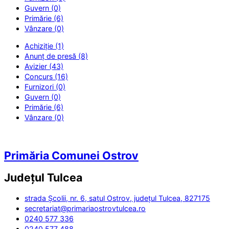
Guvern (0)
Primărie (6)
Vânzare (0)
Achiziție (1)
Anunț de presă (8)
Avizier (43)
Concurs (16)
Furnizori (0)
Guvern (0)
Primărie (6)
Vânzare (0)
Primăria Comunei Ostrov
Județul
Tulcea
strada Școlii, nr. 6, satul Ostrov, județul Tulcea, 827175
secretariat@primariaostrovtulcea.ro
0240 577 336
0240 577 488