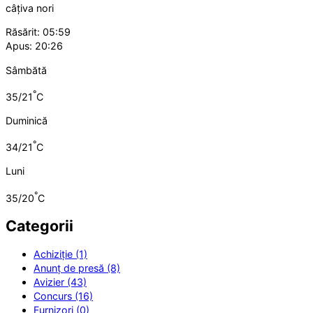
câțiva nori
Răsărit: 05:59
Apus: 20:26
Sâmbătă
°
35/21
C
Duminică
°
34/21
C
Luni
°
35/20
C
Categorii
Achiziție (1)
Anunț de presă (8)
Avizier (43)
Concurs (16)
Furnizori (0)