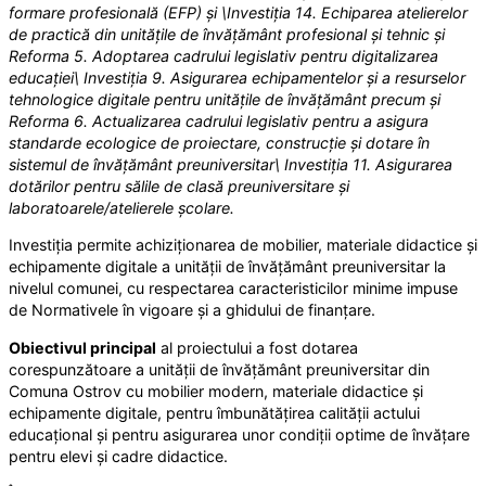
formare profesională (EFP) și \Investiția 14. Echiparea atelierelor
de practică din unitățile de învățământ profesional și tehnic și
Reforma 5. Adoptarea cadrului legislativ pentru digitalizarea
educației\ Investiția 9. Asigurarea echipamentelor și a resurselor
tehnologice digitale pentru unitățile de învățământ precum și
Reforma 6. Actualizarea cadrului legislativ pentru a asigura
standarde ecologice de proiectare, construcție și dotare în
sistemul de învățământ preuniversitar\ Investiția 11. Asigurarea
dotărilor pentru sălile de clasă preuniversitare și
laboratoarele/atelierele școlare.
Investiția permite achiziționarea de mobilier, materiale didactice și
echipamente digitale a unității de învățământ preuniversitar la
nivelul comunei, cu respectarea caracteristicilor minime impuse
de Normativele în vigoare și a ghidului de finanțare.
Obiectivul principal
al proiectului a fost dotarea
corespunzătoare a unității de învățământ preuniversitar din
Comuna Ostrov cu mobilier modern, materiale didactice și
echipamente digitale, pentru îmbunătățirea calității actului
educațional și pentru asigurarea unor condiții optime de învățare
pentru elevi și cadre didactice.