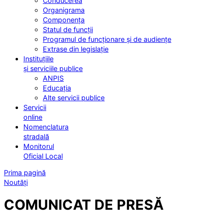
Conducerea
Organigrama
Componența
Statul de funcții
Programul de funcționare și de audiențe
Extrase din legislație
Instituțiile
și serviciile publice
ANPIS
Educația
Alte servicii publice
Servicii
online
Nomenclatura
stradală
Monitorul
Oficial Local
Prima pagină
Noutăți
COMUNICAT DE PRESĂ