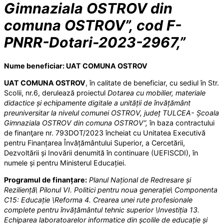
Gimnaziala OSTROV din
comuna OSTROV”, cod F-
PNRR-Dotari-2023-2967,”
Nume beneficiar: UAT COMUNA OSTROV
UAT COMUNA OSTROV
, în calitate de beneficiar, cu sediul în Str.
Scolii, nr.6, derulează proiectul
Dotarea cu mobilier, materiale
didactice și echipamente digitale a unității de învățământ
preuniversitar la nivelul comunei OSTROV, județ TULCEA- Școala
Gimnaziala OSTROV din comuna OSTROV”,
în baza contractului
de finanţare nr. 793DOT/2023 încheiat cu Unitatea Executivă
pentru Finanțarea Învățământului Superior, a Cercetării,
Dezvoltării și Inovării denumită în continuare (UEFISCDI), în
numele și pentru Ministerul Educației.
Programul de finanțare:
Planul Național de Redresare și
Reziliență\ Pilonul VI. Politici pentru noua generație\ Componenta
C15: Educație \Reforma 4. Crearea unei rute profesionale
complete pentru învățământul tehnic superior \Investiția 13.
Echiparea laboratoarelor informatice din școlile de educație și