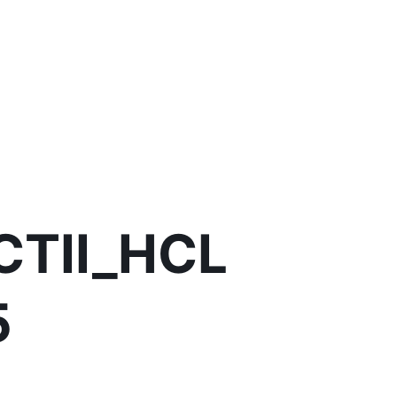
CTII_HCL
5