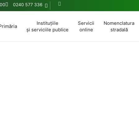
:00
0240 577 336
Instituțiile
Servicii
Nomenclatura
Primăria
și serviciile publice
online
stradală