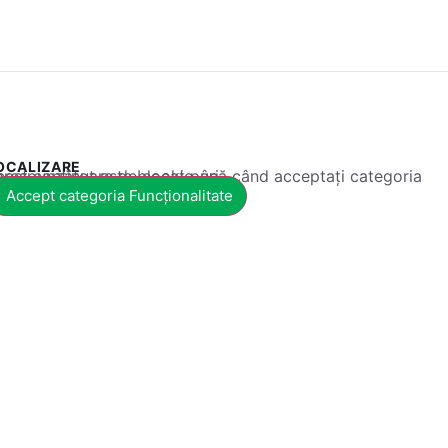
OCALIZARE
 conținut este blocat până când acceptați categoria corespunzătoare de cookie-uri.
Accept categoria Funcționalitate