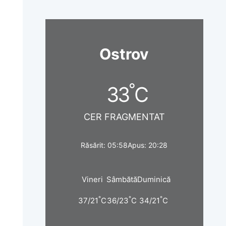
Ostrov
°
33
C
CER FRAGMENTAT
Răsărit: 05:58
Apus: 20:28
Vineri
Sâmbătă
Duminică
°
°
°
37/21
C
36/23
C
34/21
C