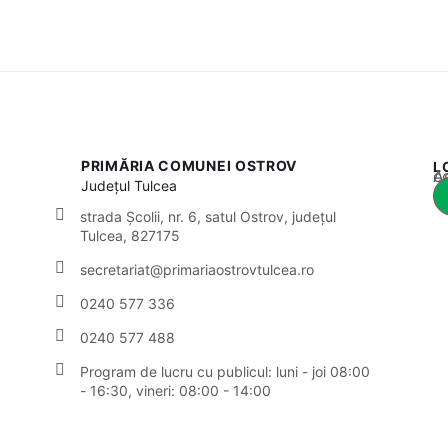
PRIMĂRIA COMUNEI OSTROV
L
Acest
Județul
Tulcea
strada Școlii, nr. 6, satul Ostrov, județul
Tulcea, 827175
secretariat@primariaostrovtulcea.ro
0240 577 336
0240 577 488
Program de lucru cu publicul:
luni - joi 08:00
- 16:30, vineri: 08:00 - 14:00