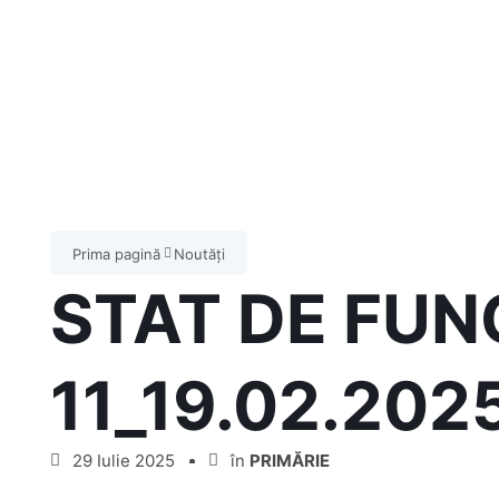
Prima pagină
Noutăți
STAT DE FUN
11_19.02.202
29 Iulie 2025
în
PRIMĂRIE