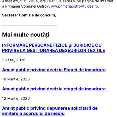
Afisat azi, 5.12.2024, ora 14.00, la sediu si pe pagina de internet
a Primariei Comunei Ostrov,
ww.primariaostrovtulcea.ro
.
Secretar Comisie de concurs,
______________________________
Mai multe noutăți
INFORMARE PERSOANE FIZICE ȘI JURIDICE CU
PRIVIRE LA GESTIONAREA DEȘEURILOR TEXTILE
26 Mai, 2026
Anunț public privind decizia Etapei de incadrare
18 Martie, 2026
Anunt public privind decizia etapei de încadrare
12 Martie, 2026
Anunț public privind depunerea solicitării de
emitere a acordului de mediu