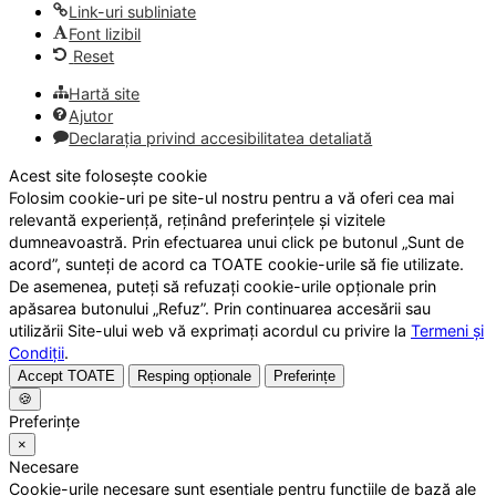
Link-uri subliniate
Font lizibil
Reset
Hartă site
Ajutor
Declarația privind accesibilitatea detaliată
Acest site folosește cookie
Folosim cookie-uri pe site-ul nostru pentru a vă oferi cea mai
relevantă experiență, reținând preferințele și vizitele
dumneavoastră. Prin efectuarea unui click pe butonul „Sunt de
acord”, sunteți de acord ca TOATE cookie-urile să fie utilizate.
De asemenea, puteți să refuzați cookie-urile opționale prin
apăsarea butonului „Refuz”. Prin continuarea accesării sau
utilizării Site-ului web vă exprimați acordul cu privire la
Termeni și
Condiții
.
Accept TOATE
Resping opționale
Preferințe
🍪
Preferințe
×
Necesare
Cookie-urile necesare sunt esențiale pentru funcțiile de bază ale