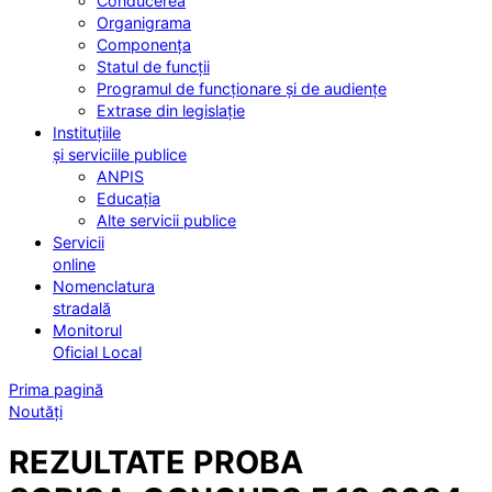
Conducerea
Organigrama
Componența
Statul de funcții
Programul de funcționare și de audiențe
Extrase din legislație
Instituțiile
și serviciile publice
ANPIS
Educația
Alte servicii publice
Servicii
online
Nomenclatura
stradală
Monitorul
Oficial Local
Prima pagină
Noutăți
REZULTATE PROBA