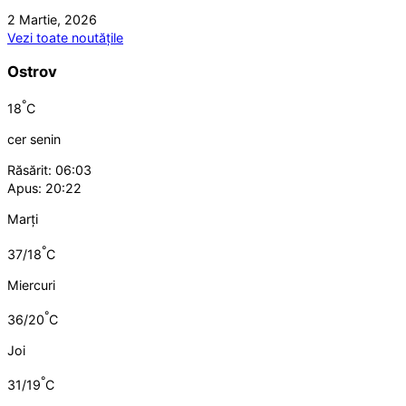
2 Martie, 2026
Vezi toate noutățile
Ostrov
°
18
C
cer senin
Răsărit: 06:03
Apus: 20:22
Marți
°
37/18
C
Miercuri
°
36/20
C
Joi
°
31/19
C