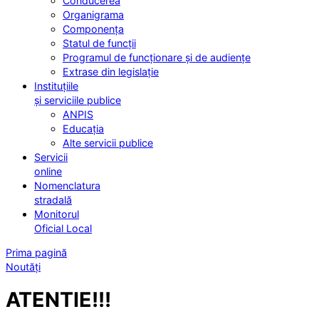
Conducerea
Organigrama
Componența
Statul de funcții
Programul de funcționare și de audiențe
Extrase din legislație
Instituțiile
și serviciile publice
ANPIS
Educația
Alte servicii publice
Servicii
online
Nomenclatura
stradală
Monitorul
Oficial Local
Prima pagină
Noutăți
ATENTIE!!!