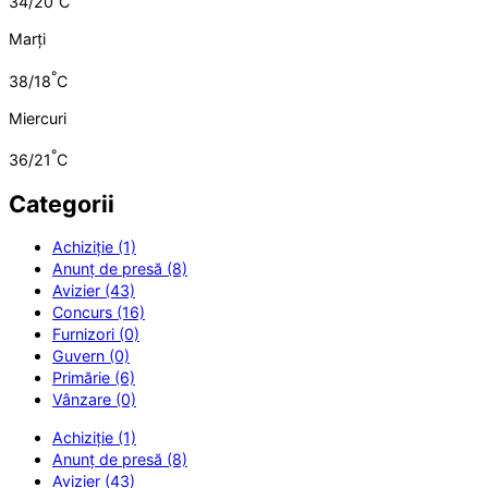
34/20
C
Marți
°
38/18
C
Miercuri
°
36/21
C
Categorii
Achiziție (1)
Anunț de presă (8)
Avizier (43)
Concurs (16)
Furnizori (0)
Guvern (0)
Primărie (6)
Vânzare (0)
Achiziție (1)
Anunț de presă (8)
Avizier (43)