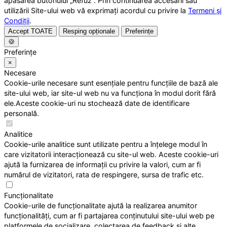
apăsarea butonului „Refuz”. Prin continuarea accesării sau
utilizării Site-ului web vă exprimați acordul cu privire la
Termeni și
Condiții
.
Accept TOATE
Resping opționale
Preferințe
🍪
Preferințe
×
Necesare
Cookie-urile necesare sunt esențiale pentru funcțiile de bază ale
site-ului web, iar site-ul web nu va funcționa în modul dorit fără
ele.Aceste cookie-uri nu stochează date de identificare
personală.
Analitice
Cookie-urile analitice sunt utilizate pentru a înțelege modul în
care vizitatorii interacționează cu site-ul web. Aceste cookie-uri
ajută la furnizarea de informații cu privire la valori, cum ar fi
numărul de vizitatori, rata de respingere, sursa de trafic etc.
Funcționalitate
Cookie-urile de funcționalitate ajută la realizarea anumitor
funcționalități, cum ar fi partajarea conținutului site-ului web pe
platformele de socializare, colectarea de feedback și alte