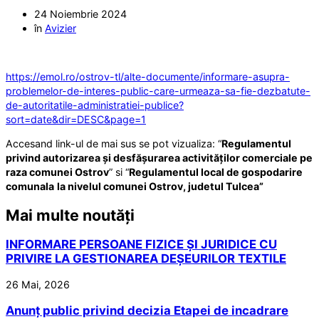
24 Noiembrie 2024
în
Avizier
https://emol.ro/ostrov-tl/alte-documente/informare-asupra-
problemelor-de-interes-public-care-urmeaza-sa-fie-dezbatute-
de-autoritatile-administratiei-publice?
sort=date&dir=DESC&page=1
Accesand link-ul de mai sus se pot vizualiza: “
Regulamentul
privind autorizarea și desfășurarea activităților comerciale pe
raza comunei Ostrov
” si “
Regulamentul local de gospodarire
comunala
la nivelul comunei Ostrov, judetul Tulcea”
Mai multe noutăți
INFORMARE PERSOANE FIZICE ȘI JURIDICE CU
PRIVIRE LA GESTIONAREA DEȘEURILOR TEXTILE
26 Mai, 2026
Anunț public privind decizia Etapei de incadrare