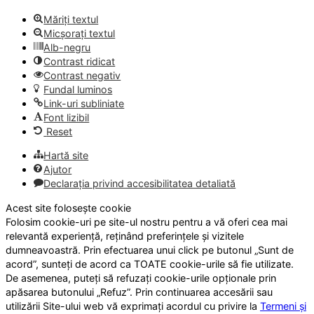
Măriți textul
Micșorați textul
Alb-negru
Contrast ridicat
Contrast negativ
Fundal luminos
Link-uri subliniate
Font lizibil
Reset
Hartă site
Ajutor
Declarația privind accesibilitatea detaliată
Acest site folosește cookie
Folosim cookie-uri pe site-ul nostru pentru a vă oferi cea mai
relevantă experiență, reținând preferințele și vizitele
dumneavoastră. Prin efectuarea unui click pe butonul „Sunt de
acord”, sunteți de acord ca TOATE cookie-urile să fie utilizate.
De asemenea, puteți să refuzați cookie-urile opționale prin
apăsarea butonului „Refuz”. Prin continuarea accesării sau
utilizării Site-ului web vă exprimați acordul cu privire la
Termeni și