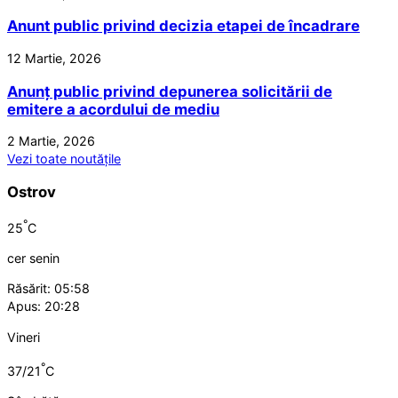
Anunt public privind decizia etapei de încadrare
12 Martie, 2026
Anunț public privind depunerea solicitării de
emitere a acordului de mediu
2 Martie, 2026
Vezi toate noutățile
Ostrov
°
25
C
cer senin
Răsărit: 05:58
Apus: 20:28
Vineri
°
37/21
C