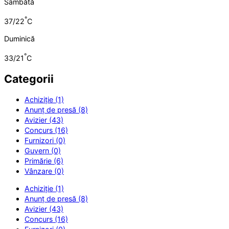
Sâmbătă
°
37/22
C
Duminică
°
33/21
C
Categorii
Achiziție (1)
Anunț de presă (8)
Avizier (43)
Concurs (16)
Furnizori (0)
Guvern (0)
Primărie (6)
Vânzare (0)
Achiziție (1)
Anunț de presă (8)
Avizier (43)
Concurs (16)