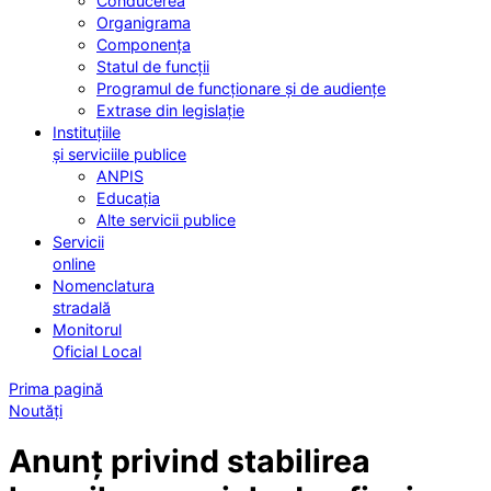
Conducerea
Organigrama
Componența
Statul de funcții
Programul de funcționare și de audiențe
Extrase din legislație
Instituțiile
și serviciile publice
ANPIS
Educația
Alte servicii publice
Servicii
online
Nomenclatura
stradală
Monitorul
Oficial Local
Prima pagină
Noutăți
Anunț privind stabilirea