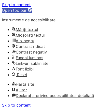
Skip to content
Open toolbar
Instrumente de accesibilitate
Măriți textul
Micșorați textul
Alb-negru
Contrast ridicat
Contrast negativ
Fundal luminos
Link-uri subliniate
Font lizibil
Reset
Hartă site
Ajutor
Declarația privind accesibilitatea detaliată
Skip to content