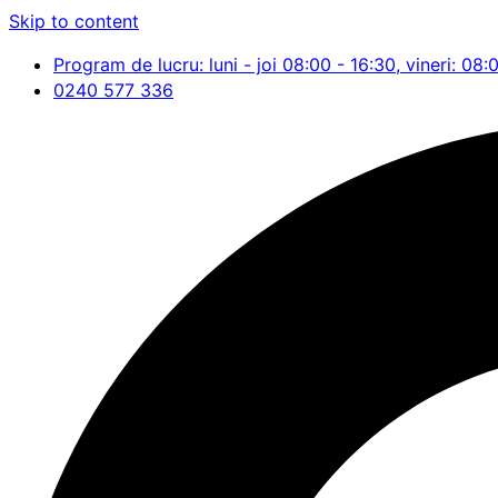
Skip to content
Program de lucru: luni - joi 08:00 - 16:30, vineri: 08:
0240 577 336