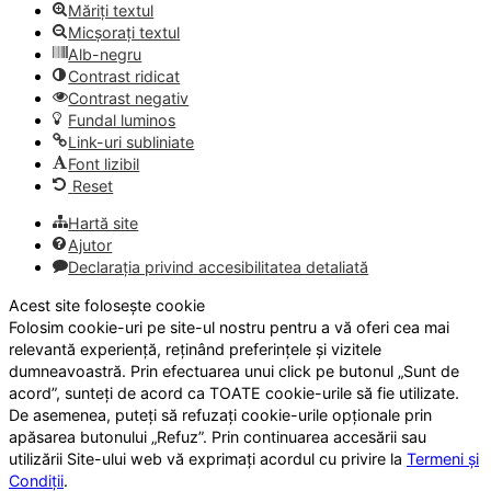
Măriți textul
Micșorați textul
Alb-negru
Contrast ridicat
Contrast negativ
Fundal luminos
Link-uri subliniate
Font lizibil
Reset
Hartă site
Ajutor
Declarația privind accesibilitatea detaliată
Acest site folosește cookie
Folosim cookie-uri pe site-ul nostru pentru a vă oferi cea mai
relevantă experiență, reținând preferințele și vizitele
dumneavoastră. Prin efectuarea unui click pe butonul „Sunt de
acord”, sunteți de acord ca TOATE cookie-urile să fie utilizate.
De asemenea, puteți să refuzați cookie-urile opționale prin
apăsarea butonului „Refuz”. Prin continuarea accesării sau
utilizării Site-ului web vă exprimați acordul cu privire la
Termeni și
Condiții
.