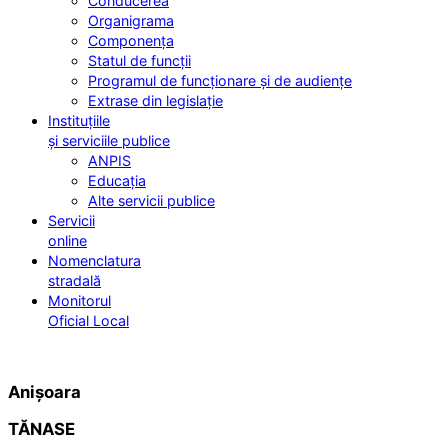
Conducerea
Organigrama
Componența
Statul de funcții
Programul de funcționare și de audiențe
Extrase din legislație
Instituțiile
și serviciile publice
ANPIS
Educația
Alte servicii publice
Servicii
online
Nomenclatura
stradală
Monitorul
Oficial Local
Anișoara
TĂNASE