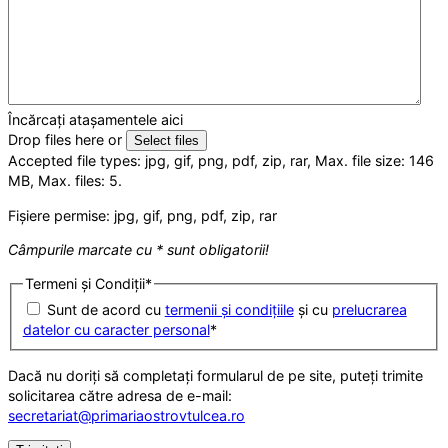
Încărcați atașamentele aici
Drop files here or
Select files
Accepted file types: jpg, gif, png, pdf, zip, rar, Max. file size: 146
MB, Max. files: 5.
Fișiere permise: jpg, gif, png, pdf, zip, rar
Câmpurile marcate cu * sunt obligatorii!
Termeni și Condiții
*
Sunt de acord cu
termenii și condițiile
și cu
prelucrarea
datelor cu caracter personal
*
Dacă nu doriți să completați formularul de pe site, puteți trimite
solicitarea către adresa de e-mail:
secretariat@primariaostrovtulcea.ro