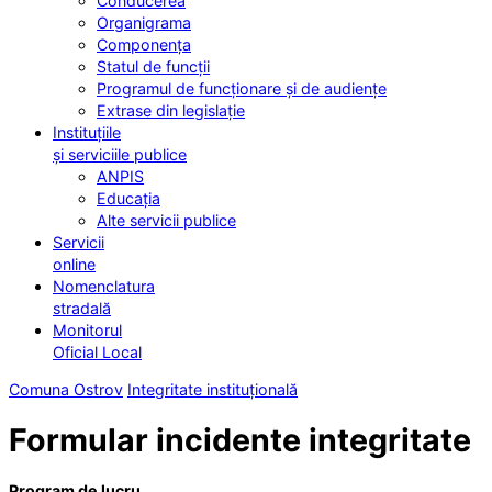
Conducerea
Organigrama
Componența
Statul de funcții
Programul de funcționare și de audiențe
Extrase din legislație
Instituțiile
și serviciile publice
ANPIS
Educația
Alte servicii publice
Servicii
online
Nomenclatura
stradală
Monitorul
Oficial Local
Comuna Ostrov
Integritate instituțională
Formular incidente integritate
Program de lucru