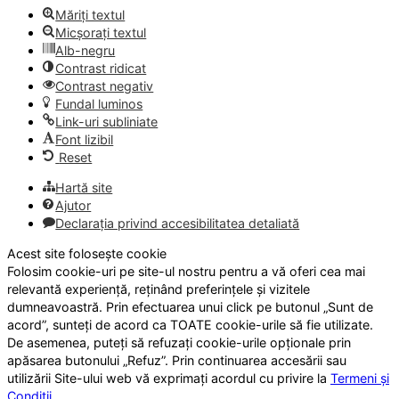
Măriți textul
Micșorați textul
Alb-negru
Contrast ridicat
Contrast negativ
Fundal luminos
Link-uri subliniate
Font lizibil
Reset
Hartă site
Ajutor
Declarația privind accesibilitatea detaliată
Acest site folosește cookie
Folosim cookie-uri pe site-ul nostru pentru a vă oferi cea mai
relevantă experiență, reținând preferințele și vizitele
dumneavoastră. Prin efectuarea unui click pe butonul „Sunt de
acord”, sunteți de acord ca TOATE cookie-urile să fie utilizate.
De asemenea, puteți să refuzați cookie-urile opționale prin
apăsarea butonului „Refuz”. Prin continuarea accesării sau
utilizării Site-ului web vă exprimați acordul cu privire la
Termeni și
Condiții
.