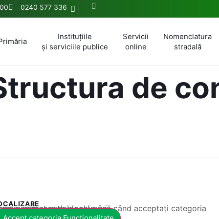
:00
0240 577 336
Instituțiile
Servicii
Nomenclatura
Primăria
și serviciile publice
online
stradală
Structura de c
OCALIZARE
 conținut este blocat până când acceptați categoria corespunzătoare de cookie-uri.
Accept categoria Funcționalitate