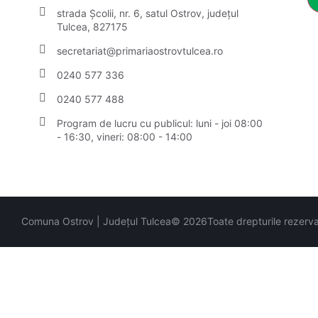
strada Școlii, nr. 6, satul Ostrov, județul
Tulcea, 827175
secretariat@primariaostrovtulcea.ro
0240 577 336
0240 577 488
Program de lucru cu publicul:
luni - joi 08:00
- 16:30, vineri: 08:00 - 14:00
Comuna Ostrov | Județul Tulcea
© 2026
Toate drepturile rezerv