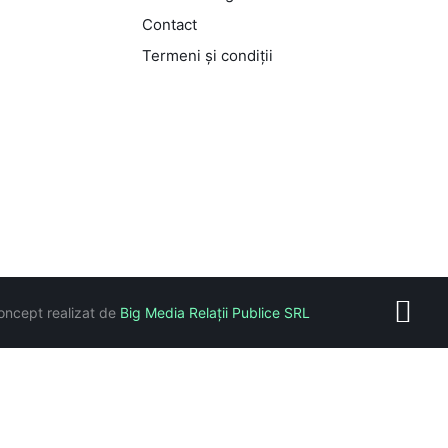
Contact
Termeni și condiții
oncept realizat de
Big Media Relații Publice SRL