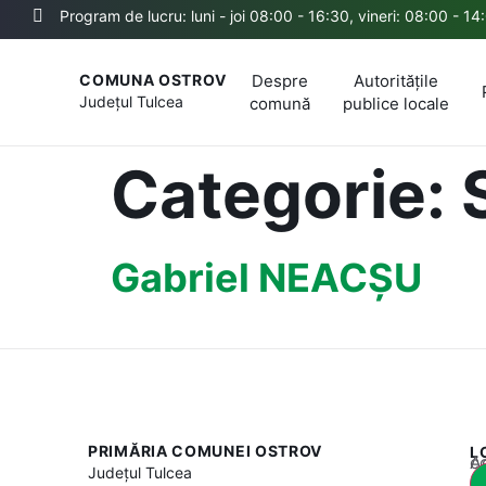
Program de lucru: luni - joi 08:00 - 16:30, vineri: 08:00 - 14
Despre
Autoritățile
COMUNA OSTROV
Județul
Tulcea
comună
publice locale
Categorie:
Gabriel NEACȘU
PRIMĂRIA COMUNEI OSTROV
L
Acest
Județul
Tulcea