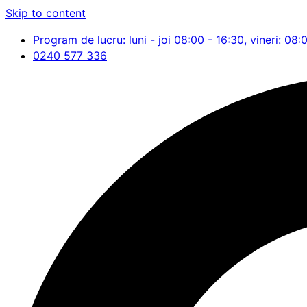
Skip to content
Program de lucru: luni - joi 08:00 - 16:30, vineri: 08:
0240 577 336